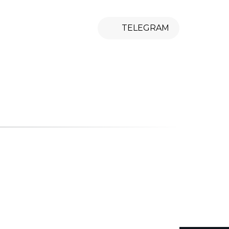
8 (965) 238-58-
TELEGRAM
ТЫ
О НАС
ОФОРМЛЕНИЕ СВАДЬБЫ
95