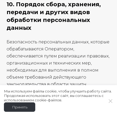
10. Порядок сбора, хранения,
передачи и других видов
обработки персональных
данных
Безопасность персональных данных, которые
обрабатываются Оператором,
обеспечивается путем реализации правовых,
организационных и технических мер,
необходимых для выполнения в полном
объеме требований действующего
законодательства в области защиты
персональных данных.
Мы используем файлы cookie, чтобы улучшить работу сайта.
Продолжая использовать этот сайт, вы соглашаетесь с
10.1.
Оператор обеспечивает сохранность
использованием cookie-файлов.
персональных данных и принимает все
Принять
возможные меры, исключающие доступ к